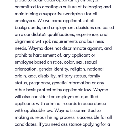
committed to creating a culture of belonging and
maintaining a supportive workplace for all
employees. We welcome applicants of all
backgrounds, and employment decisions are based
on a candidate’s qualifications, experience, and
alignment with job requirements and business
needs. Waymo does not discriminate against, and
prohibits harassment of, any applicant or
employee based on race, color, sex, sexual
orientation, gender identity, religion, national
origin, age, disability, military status, family
status, pregnancy, genetic information or any
other basis protected by applicable law. Waymo
will also consider for employment qualified
applicants with criminal records in accordance
with applicable law. Waymo is committed to
making sure our hiring process is accessible for all
candidates. If you need assistance applying for a