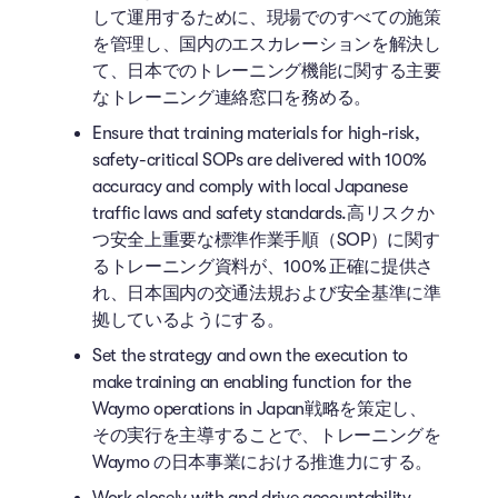
して運用するために、現場でのすべての施策
を管理し、国内のエスカレーションを解決し
て、日本でのトレーニング機能に関する主要
なトレーニング連絡窓口を務める。
Ensure that training materials for high-risk,
safety-critical SOPs are delivered with 100%
accuracy and comply with local Japanese
traffic laws and safety standards.高リスクか
つ安全上重要な標準作業手順（SOP）に関す
るトレーニング資料が、100% 正確に提供さ
れ、日本国内の交通法規および安全基準に準
拠しているようにする。
Set the strategy and own the execution to
make training an enabling function for the
Waymo operations in Japan戦略を策定し、
その実行を主導することで、トレーニングを
Waymo の日本事業における推進力にする。
Work closely with and drive accountability