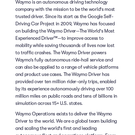
Waymo is an autonomous driving technology
company with the mission to be the world's most
trusted driver. Since its start as the Google Self-
Driving Car Project in 2009, Waymo has focused
on building the Waymo Driver—The World's Most
Experienced Driver™—to improve access to
mobility while saving thousands of lives now lost
to traffic crashes. The Waymo Driver powers
Waymo’s fully autonomous ride-hail service and
can also be applied to a range of vehicle platforms
and product use cases. The Waymo Driver has
provided over ten million rider-only trips, enabled
by its experience autonomously driving over 100
million miles on public roads and tens of billions in
simulation across 15+ U.S. states.
Waymo Operations exists to deliver the Waymo
Driver to the world. We are a global team building
and scaling the world's first and leading