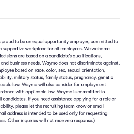
 proud to be an equal opportunity employer, committed to
 a supportive workplace for all employees. We welcome
cisions are based on a candidate’s qualifications,
 and business needs. Waymo does not discriminate against,
ployee based on race, color, sex, sexual orientation,
sability, military status, family status, pregnancy, genetic
licable law. Waymo will also consider for employment
cordance with applicable law. Waymo is committed to
ll candidates. If you need assistance applying for a role or
sability, please let the recruiting team know or email
 address is intended to be used only for requesting
. Other inquiries will not receive a response.)