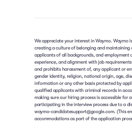
We appreciate your interest in Waymo. Waymo is
creating a culture of belonging and maintaining
applicants of all backgrounds, and employment de
experience, and alignment with job requirements
and prohibits harassment of, any applicant or em
gender identity, religion, national origin, age, di
information or any other basis protected by app
qualified applicants with criminal records in ac
making sure our hiring process is accessible for a
participating in the interview process due to a di
waymo-candidatesupport@google.com. (This email
accommodations as part of the application process