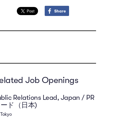
Share
elated Job Openings
blic Relations Lead, Japan / PR
ード（日本)
Tokyo