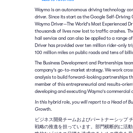
Waymo is an autonomous driving technology comp
driver. Since its start as the Google Self-Drivin
Waymo Driver—The World's Most Experienced Dri
thousands of lives now lost to traffic crashes.
hail service and can also be applied to a range 
Driver has provided over ten million rider-only t
100 million miles on public roads and tens of billi
The Business Development and Partnerships team
company's go-to-market strategy. We work cross-
analysis to build forward-looking partnerships th
member of this entrepreneurial and results-orient
developing and executing Waymo's commercial 
In this hybrid role, you will report to a Head o
Growth.
ビジネス開発チームおよびパートナーシップ チ
戦略の推進を担っています。部門横断的に活動し