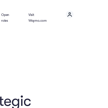
Open
Visit
roles
Waymo.com
tegic