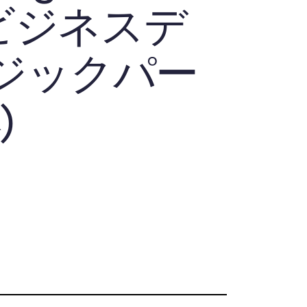
n | ビジネスデ
テジックパー
)