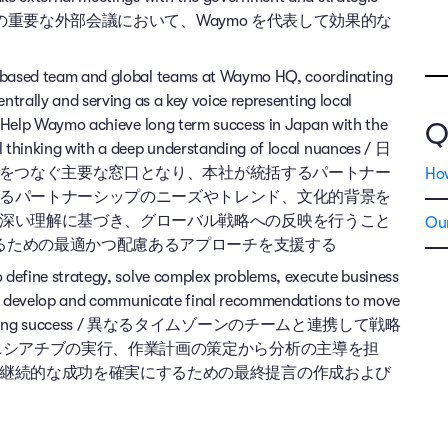
ナーとの重要な外部会議において、Waymo を代表して効果的な
-based team and global teams at Waymo HQ, coordinating
ntrally and serving as a key voice representing local
. Help Waymo achieve long term success in Japan with the
Q
l thinking with a deep understanding of local nuances / 日
チームをつなぐ主要な窓口となり、本社が統括するパートナー
Ho
るパートナーシップのニーズやトレンド、文化的背景を
深い理解に基づき、グローバル戦略への反映を行うこと
Our
めるための最適かつ配慮あるアプローチを支援する
 define strategy, solve complex problems, execute business
ses, develop and communicate final recommendations to move
their ongoing success / 異なるタイムゾーンのチームと連携して戦略
ニシアチブの実行、作業計画の策定から分析の主導を担
継続的な成功を確実にするための最終提言の作成および