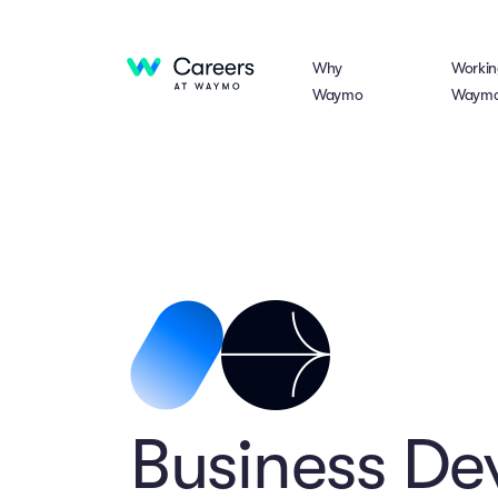
Why
Workin
Waymo
Waym
Business De