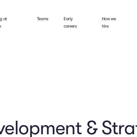
g at
Teams
Early
How we
o
careers
hire
velopment & Stra