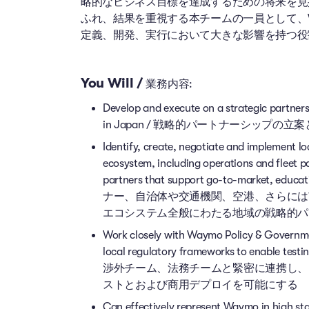
略的なビジネス目標を達成するための将来を見
ふれ、結果を重視する本チームの一員として、W
定義、開発、実行において大きな影響を持つ役
You Will /
業務内容:
Develop and execute on a strategic partners
in Japan / 戦略的パートナーシッ
Identify, create, negotiate and implement lo
ecosystem, including operations and fleet pa
partners that support go-to-market,
ナー、自治体や交通機関、空港、さらには
エコシステム全般にわたる地域の戦略的パ
Work closely with Waymo Policy & Governmen
local regulatory frameworks to enable
渉外チーム、法務チームと緊密に連携し、
ストとおよび商用デプロイを可能にする
Can effectively represent Waymo in high st