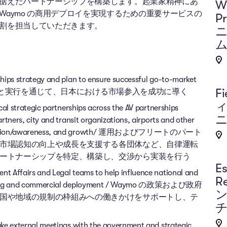
据えたパートナーシップを構築します。起業家精神にあ
Wa
aymo の商用デプロイを実現するための重要サービスの
P
割を担当していただきます。
ニ
ム
hips strategy and plan to ensure successful go-to-market
Fi
プの立案と実行を通じて、日本における市場参入を成功に導く
cal strategic partnerships across the AV partnerships
rtners, city and transit organizations, airports and other
 education/awareness, and growth/ 運用およびフリートのパート
市場認知の向上や成長を支援する各団体など、自律運転
ートナーシップを特定、構築し、交渉から実装を行う
Es
t Affairs and Legal teams to help influence national and
R
 testing and commercial deployment / Waymo の政策および政府
ン
国や地域の規制の枠組みへの働きかけをサポートし、テ
ake external meetings with the government and strategic