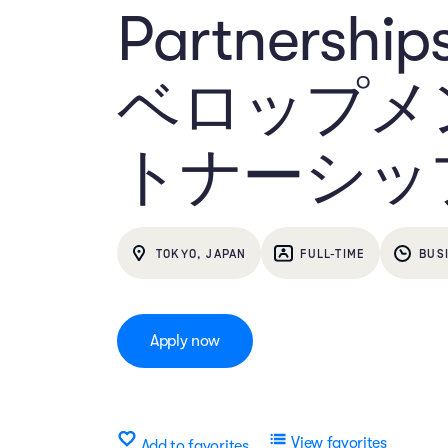
Partnershi
ベロップメ
トナーシップ
TOKYO, JAPAN
FULL-TIME
BUS
Apply now
View favorites
Add to favorites