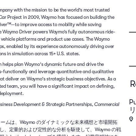
any with the mission to be the world's most trusted
g Car Project in 2009, Waymo has focused on building the
ver™—to improve access to mobility while saving
 The Waymo Driver powers Waymo’s fully autonomous ride-
of vehicle platforms and product use cases. The Waymo
rips, enabled by its experience autonomously driving over
ons in simulation across 15+ U.S. states.
 helps plan Waymo's dynamic future and drive the
functionally and leverage quantitative and qualitative
at deliver on Waymo's strategic business objectives. As a
R
ed team, you will have a significant impact on defining,
deployment.
Pu
f Business Development & Strategic Partnerships, Commercial
リ
ームは、Waymo のダイナミックな未来構想と市場開拓
、定量的および定性的な分析を駆使して、Waymo の戦